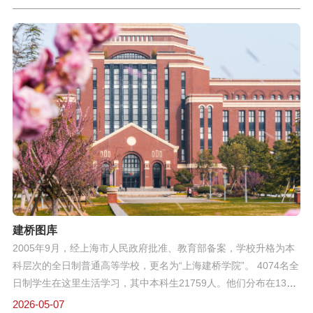
建桥图库
2005年9月，经上海市人民政府批准、教育部备案，学校升格为本
科层次的全日制普通高等学校，更名为“上海建桥学院”。 4074名全
日制学生在这里生活学习，其中本科生21759人。他们分布在13个
二级学院，从经济学、管理学、文学、工学、理学、艺术学到教育
2026-05-07