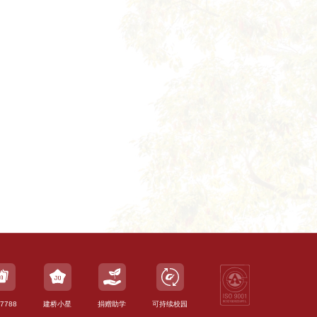
7788
建桥小星
捐赠助学
可持续校园