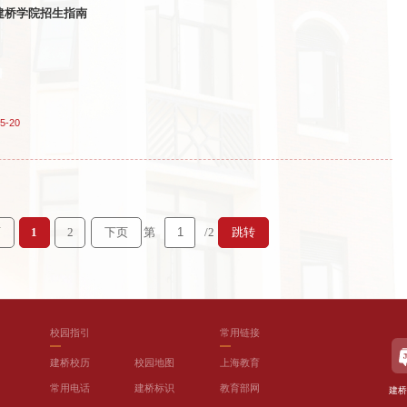
建桥学院招生指南
5-20
第
/2
页
1
2
下页
跳转
校园指引
常用链接
建桥校历
校园地图
上海教育
常用电话
建桥标识
教育部网
建桥
）