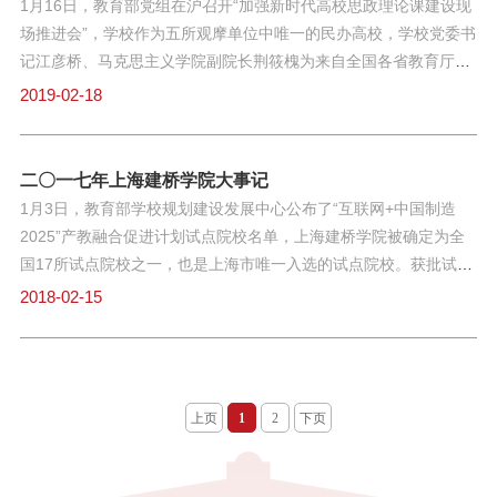
1月16日，教育部党组在沪召开“加强新时代高校思政理论课建设现
代表大会、新时代高校后勤改革发展论坛暨后勤工作表彰大会在北
场推进会”，学校作为五所观摩单位中唯一的民办高校，学校党委书
京召开。上海建桥学院作为上海市学校后勤协会信息化专业文员会
记江彦桥、马克思主义学院副院长荆筱槐为来自全国各省教育厅、
的理事单位，在本次大会中荣获“全国高校后勤事业发展先进单
教育部直属高校负责同志50余人分别讲授《奉献中国》思政课选修
2019-02-18
位”称号。3月21日，教育部公布了2018年度普通高等学校本科专业
课、《弘扬雷锋精神，践行青春使命梦想》和《马克思主义原理》
备案和审批结果。上海建桥学院护理学（专业代码：101101）、学
课，受到广泛好评。2月，获评2017年度“上海市平安示范单位”、
前教育专业（专业代码：040106）获批新增备案本科专业，学制4
2016-2017年度“上海市安全文明校园”。2月8日，雷锋志愿服务总
二〇一七年上海建桥学院大事记
年，分别授予理学和教育学学位，2019年9月，这两个专业迎来第
队荣获2016-2017年度上海市志愿服务先进集体。3月3日，全国民
1月3日，教育部学校规划建设发展中心公布了“互联网+中国制造
一批新生。至此，上海建桥学院本科专业数量已达到32个。2017-
办高校唯一一所以研究雷锋精神为主题的应用型科研机构—— 新时
2025”产教融合促进计划试点院校名单，上海建桥学院被确定为全
2018年度第一
代雷锋精神研究中心成立，雷锋奖章首次为教职工（葛红梅、谭湘
国17所试点院校之一，也是上海市唯一入选的试点院校。获批试点
蓉、楼纪国）颁发。3月15日，中共上海建桥学院第三次代表大会
后，学校将完成“智能制造实习工厂”“智能控制实验中心”“智能制造
2018-02-15
召开，大会选举产生新一届党委、纪委委员，其中江彦桥、夏雨同
应用创新中心”等平台建设，为区域经济发展培养输送互联网+智能
志分别当选第三届党委书记、纪委书记。3月22日，思想政治理论
制造的复合应用型技术人才。3月3日，上海建桥学院雷锋馆开馆，
教学部获评上海市巾帼文明岗、施红霞获评上海市巾帼建功标兵、
上海市文明办主任潘敏、上海市教卫工作党委巡视员李瑞阳等领导
信息技术学院学工办获评上海市教育系统巾帼文明岗、宋艳华获评
亲临揭牌。作为上海高校中唯一的雷锋纪念馆，该馆占地400多平
上页
1
2
下页
上海市教育系统巾帼建功标兵。4月，2017年度上海市教学成果奖
方米，以三大版块系统地展示“雷锋故事”“雷锋精神”“建桥学雷锋”，
评选，学校2项获得一等奖，
已向全社会免费开放，并提供大学生志愿讲解服务。学雷锋德育实
践是学校思政工作的重要抓手，学校结合以“学雷锋”为标识的校园