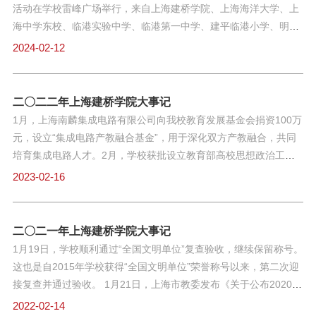
《BIM与工程项目管理（双语）》等8门课程被认定为上海市一流本
活动在学校雷峰广场举行，来自上海建桥学院、上海海洋大学、上
年度上海市“晨光计划
科课程，其中《虚拟现实》实验教学课程首次获批。截至目前，学
海中学东校、临港实验中学、临港第一中学、建平临港小学、明珠
校有上海市一流本科课程19门。
临港小学、上海师范大学附属浦东临港中（小）学等9校的师生代
2024-02-12
表齐聚一起，同上一堂雷锋课。 3月3日，全国雷锋精神职业教育联
盟成立大会暨“传承雷锋精神 培育时代新人”主题论坛在长沙职业技
术学院举行。会上，我校当选全国雷锋精神职业教育联盟第一届理
二〇二二年上海建桥学院大事记
事机构。
1月，上海南麟集成电路有限公司向我校教育发展基金会捐资100万
元，设立“集成电路产教融合基金”，用于深化双方产教融合，共同
培育集成电路人才。2月，学校获批设立教育部高校思想政治工作
创新发展中心，为全国获批的4所民办高校之一。3月，学校党委成
2023-02-16
功入选“全国党建工作示范高校”培育创建单位并顺利通过验收。3月
2日，教育部公布了2021年度普通高等学校本科专业备案和审批结
果，上海建桥学院新增智能制造工程专业，学校本科专业增至37
二〇二一年上海建桥学院大事记
个。3月5日，学校向获评2021年雷锋奖的在校师生颁发1014枚雷
1月19日，学校顺利通过“全国文明单位”复查验收，继续保留称号。
锋奖章，至今已累计颁发近１万枚。3月4日，临港新片区“大中小
这也是自2015年学校获得“全国文明单位”荣誉称号以来，第二次迎
一体化”联动式大思政课在我校举行。临港大中小师生代表齐聚一
接复查并通过验收。 1月21日，上海市教委发布《关于公布2020年
堂，同上一堂以雷锋为主题的“大思政课”。6月，教育部公布2021
度上海高等学校一流本科课程认定结果的通知》，学校共有3门课
2022-02-14
年度国家级和省级一流本科专业建设点名单，我校9个专业入选