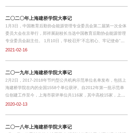
程获得认定，其中获批线上线下混合式课程2门，社会实践课程1
2021年度上海市一流本科专业建设点，至此，学校省级一流本科专
门。 3月8日，教育部日前公布2020年度普通高等学校本科专业备
业建设点增至15个。同时今年学校5门课程入选“国家高等教育智慧
案和审批结果，学校申报的时尚传播、养老服务管理2个本科新专
二〇二〇年上海建桥学院大事记
教育平台”；8门课程获2022年上海高校市级重点课程建设立项；9
业获批。
1月3日，中国教育后勤协会能源管理专业委员会第二届第一次全体
门课程和5个教学团队入选上海市级思政示范项目。7月，上海建桥
委员大会在京举行，郑祥展副校长当选中国教育后勤协会能源管理
学院党委、信息技术学院党委
专业委员会副主任。 1月10日，学校召开“不忘初心、牢记使命”主
题教育总结大会。 3月5日，教育部公布了2019年度普通高等学校
2021-02-16
本科专业备案和审批结果，我校健康服务与管理、艺术与科技两个
新增本科专业获批。
二〇一九年上海建桥学院大事记
2月2日，2017-2018年节约型公共机构示范单位名单发布，包括上
海建桥学院在内的全国1558个单位获评。自2012年第一批示范单
位创建工作至今，上海市获评单位共116家，其中高校15家，上海
建桥学院是唯一一家民办院校。3月，上海市教育委员会公布了
2020-02-13
2017-2018年度上海高校信息公开评议结果，上海建桥学院排名第
二位（市属本科高校组），再度获评上海高校信息公开工作优秀单
位。这是继上一年度被评为优秀后再次获评，评议排名为本年度全
二〇一八年上海建桥学院大事记
市市属本科高校第二名。3月31日，中国教育后勤协会第二次会员