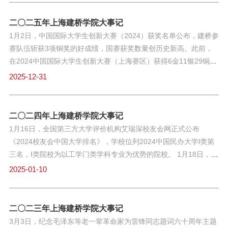
选2025年上海市东方英才计划青年项目。1月7日，第五届“学风
节”闭幕式圆满举行。本届学风节在一个多月内举办活动150余场，
二〇二五年上海建桥学院大事记
在学业提升、产教融合、榜样引领等方面取得系列成果，为学校新
1月2日，中国国际大学生创新大赛（2024）获奖名单公布，建桥参
一年深化教育教学改革，持续提升人才培养质量注入了强劲动力。
赛队伍斩获3项铜奖的好成绩，国赛获奖数量创历史新高。此前，
1月9日，上海建桥学院关心下一代工作委员会成立五周年总结表彰
在2024中国国际大学生创新大赛（上海赛区）获得6金11银29铜历
会议在珠宝学院四楼报告厅举行。1月10日，上海市教育委员会印
史最佳成绩。1月4日，第二届全国大学生职业规划大赛上海赛区总
2025-12-31
发《上海市教育委员会关于公布第三批上海普通高等学校本科教育
决赛及颁奖典礼举行，信息技术学院苏雨蒙获得就业赛道金奖，职
教学示范案例的通知》（沪教委督 [2025] 38 号），学校《新时
业技术学院吴雨轩获得就业赛道银奖，艺术设计学院董宇程、职业
代“红色引擎”驱动民办高校高质量发展的“建桥方案 ”》等5项教育教
技术学院陈艳婷获得成长赛道银奖。本次比赛，学校荣获1金3银以
二〇二四年上海建桥学院大事记
学改革实践案例成功入选，入选总数位居获批高校前列，充分彰显
及优秀组织奖、优秀指导教师奖。1月6日，全国第三方大学评价研
1月16日，全国第三方大学评价机构艾瑞深校友会网正式公布
学校在落实新一轮本科教育教学审核评估要求、推动本科教育高质
究机构艾瑞深校友会网正式发布校友会2025中国大学排名，上海建
《2024校友会中国大学排名》，学校位列2024中国民办大学l类第
量发展中的显著成效。1月9日
桥学院学院位列2024全国民办大学I类第三名，I类院校为以工学门
三名，Ⅰ类院校为以工学门类学科专业为优势的院校。 1月18日，学
类学科专业为优势的院校。1月7日，信息技术学院入选第四批上海
校2023年总结表彰大会暨迎新春联欢会举行。 1月26日，学校召开
2025-01-10
民办高校示范性党建服务中心建设单位。1月10日，教育部易班发
干部大会，会上宣布市民办高校党工委决定：杨伟人同志任上海建
展中心公布了2024年12月全国易班优课优秀十佳案例评选结果，建
桥学院党委书记，江彦桥同志因任职年龄原因不再担任上海建桥学
桥《学生网络思政大讲堂》项目荣获此项殊荣。1月11日，上海建
院党委书记。 3月5日，上海市教委发布了《上海市教育委员会关于
二〇二三年上海建桥学院大事记
桥学院成功入选首批试点开展教师“领航工作站”建设高校名单（全
公布2023年度上海高校市级一流本科课程认定结果的通知》，学校
3月3日，纪念毛泽东等老一辈革命家为雷锋同志题词六十周年主题
国共20所）1月15日，学校两名青年教师吴燕菡、刘晓甜入选2024