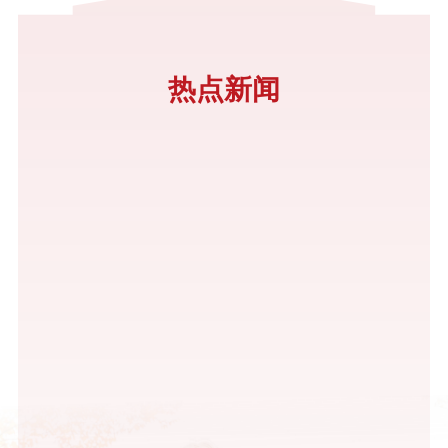
文化特色，开设奉献中国系列课程，积极探索高校课程思政改革。
4月18日，2017年上海市精神文明建设工作会议上，上海建桥学院
外籍师生（俄罗斯留学生Roman、Kirill和法国外教Bastien）见义
热点新闻
勇为事件被评为“2016年度上海市社会主义精神文明十大好人好
事”。5月8日，美国宝石学院（GIA，Gemological Instit