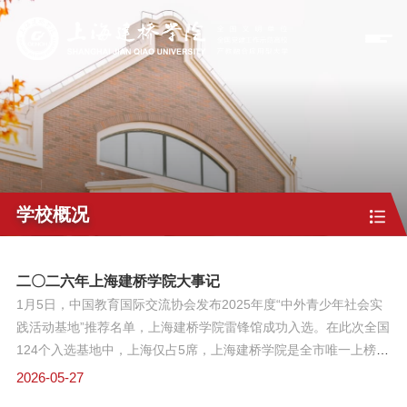
学校概况
二〇二六年上海建桥学院大事记
1月5日，中国教育国际交流协会发布2025年度“中外青少年社会实
践活动基地”推荐名单，上海建桥学院雷锋馆成功入选。在此次全国
124个入选基地中，上海仅占5席，上海建桥学院是全市唯一上榜的
民办高校，标志着学校在红色文化育人与国际交流融合方面走在前
2026-05-27
列。1月7日，新闻传播学院教授、校学术委员会委员邓富华教授入