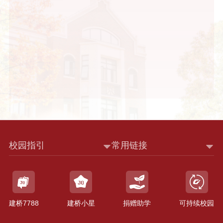
校园指引
常用链接
建桥7788
建桥小星
捐赠助学
可持续校园