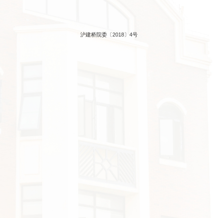
沪建桥院委〔2018〕4号