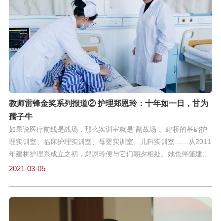
的钉子精神。螺丝钉虽然小，其作用是不可估计的，整个机器少了
它是运转不了的。”何云景说道。“另外，钉子身上有两个长处，一
个是挤劲，一个是钻劲。”在上大学前，何云景是有名无实的69级
初中毕业生，在包头水暖器材厂当一名铸造工人。1977年恢复高
考，凭借着一腔热血报考，结果因为数学分数低而未能录取。对于
知识的强烈渴求，何云景没有放弃上大学的梦想。他白天上班，晚
上回来复习功课，对症下药、重点突破。功夫不负有心人，第二年
何云景考上了西安理工大学。2014年，已过
教师雷锋金奖系列报道② 护理郑恩玲：十年如一日，甘为
孺子牛
如果说医疗前线是战场，那么实训室就是“副战场”。建桥的基础护
理实训室、临床护理实训室、母婴实训室、儿科实训室……从2011
年建桥护理系成立之初，郑恩玲便与它们朝夕相处。她也伴随建
桥“护理系”一起走过了十个春夏秋冬，见证着数千名青涩的学生逐
2021-03-05
步成长为一线的医护“战士”。冰冷实训室，暖意融融护理学作为实
践性很强的学科，医疗基本操作技能是一个护理学生的基础。为了
让同学们有更多时候进行技能操练，郑恩玲便将实训室全天开放，
包括早晚自习与午休时间。她也会从旁指导，随时解决学生的疑