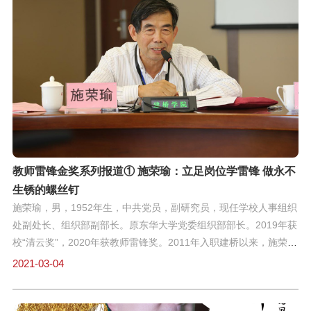
问。在护理系创办初期，为了更好地开展工作，郑恩玲还选择留住
学校，一心扑在了建桥。“她像关爱子女一样关心学生，有时怕大家
为了赶去学习，来不及吃饭，她一定会为同学备好干粮。”工作后，
上海首批援鄂医疗支援队成员、护理系2015届校友诸玫琳常会回想
起，实验室那段胃与大脑同时获得满足的学习生活。“我刚来建桥的
时候，不像其他同学有一定专业基础，所以在课余时间，我都会去
实训室操练。每当我遇到困难的时候，郑老师都会耐心和我讲
解。”曾荣玲老师2011年来到建桥护理系求学，与郑恩玲老师相识
相知。“后来我留校了，郑老师还是一如既往地鼓励帮助我，遇
教师雷锋金奖系列报道① 施荣瑜：立足岗位学雷锋 做永不
生锈的螺丝钉
施荣瑜，男，1952年生，中共党员，副研究员，现任学校人事组织
处副处长、组织部副部长。原东华大学党委组织部部长。2019年获
校“清云奖”，2020年获教师雷锋奖。2011年入职建桥以来，施荣瑜
常在办公室忙到深夜九、十点。还有一年，69岁的他就要二次退休
2021-03-04
了，即便过了退休年龄，他依旧像刚参加工作时，付出不随年龄褪
减热情与精力。吃亏是福 服务他人年轻时，在部队因为学习技术刻