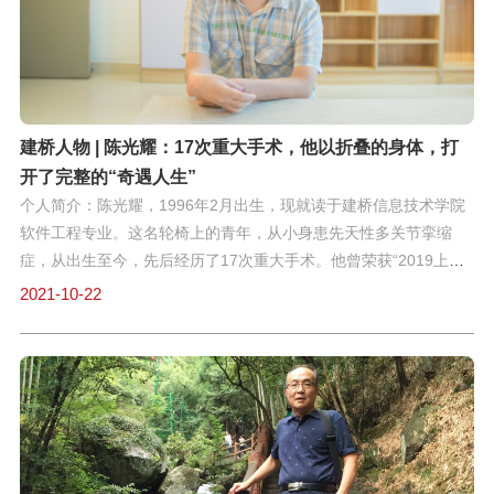
的余晖走访留守儿童家庭。有一次，两位女生约好逃课，既没提前
请假，也没说明原因。下午她们回到教室后，团队老师唱“红脸”批
评，沈潘玥则耐心唱“白脸”：“我蹲下来和她们平视，轻声问‘是不是
遇到什么困难了？’”后来，其中一个女孩主动找她谈心，离开前送
了她一叠亲手画的画。今年寒假，女
建桥人物 | 陈光耀：17次重大手术，他以折叠的身体，打
开了完整的“奇遇人生”
个人简介：陈光耀，1996年2月出生，现就读于建桥信息技术学院
软件工程专业。这名轮椅上的青年，从小身患先天性多关节挛缩
症，从出生至今，先后经历了17次重大手术。他曾荣获“2019上海
大学生年度人物”、六安市首届“十佳美德少年”；获国家奖学金；上
2021-10-22
海市残疾人职业技能大赛第四名等。出生即患先天性多关节挛缩
症，经历17场重大手术，反复碎骨重塑，陈光耀虽依旧无法行走自
如，却逐步打开因病“折叠”的身躯，实现了站立与行走。这名不甘
做轮椅“囚徒”的少年，在挣脱残障束缚的过程中，也打开了完整
的“奇遇人生”，一次次“站”至领奖台中央。作为县内唯一推选名额，
获得六安市“首届十佳美德好少年”；与名校博士同台接受“2019年度
上海市大学生年度人物”荣誉称号，全市不过10人；从全国6万名荣