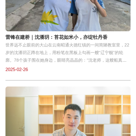
村教师父亲退休那年，他带着父亲的叮咛和一本《雷锋日记》，走
进了上海建桥学院的校门。 初任思政辅导员时，他常在深夜翻看学
生档案，把每个学生的情况熟记于心。有个叫小李的学生让他印象
深刻：因家庭贫困差点辍学，却总躲在角
雷锋在建桥｜沈潘玥：苔花如米小，亦绽牡丹香
世界远不止眼前的大山在云南昭通火德红镇的一间简陋教室里，22
岁的沈潘玥正蹲在地上，用粉笔在黑板上勾画一艘“辽宁舰”的轮
廓。78个孩子围在她身边，眼睛亮晶晶的：“沈老师，这艘船真的
能飞吗？”她笑着点头，转身从背包里掏出一叠中国航海博物馆捐赠
2025-02-26
的STEAM教材——这是她为山区孩子“定制”的海洋梦想课。41天的
支教时光里，这样的场景每天都在上演。2024年暑假，沈潘玥与其
余17名志愿者跨越2000多公里，将“STEAM海洋课”带到云南山
区。由于孩子们摸底考试成绩普遍偏低、学业基础薄弱，加上师生
初识时的陌生感让课堂氛围略显冷清——许多孩子低着头不愿开口
互动，沈潘玥回忆起备课初期曾焦虑如何才能让课程有趣易懂：“我
们一群志愿者每晚围坐在教室一起商量一起磨课，慢慢解决了这个
问题。”白天，她教孩子用废纸板制作潜水艇模型；傍晚，借着落日