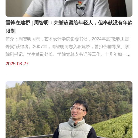
雷锋在建桥 | 周智明：荣誉该留给年轻人，但奉献没有年龄
限制
简介：周智明同志，艺术设计学院党委书记，2024年度“教职工雷
锋奖”获得者。2007年，周智明同志入职建桥，曾担任辅导员、学
院副书记、学生处副处长、学院党总支书记等工作。十几年如一
日，甘为孺子牛，以校为家。踏实肯干是领导们对他的印象，解决
2025-03-27
学院疑难杂症和极难愁盼的事更是他从未停止的工作，“站好第一班
岗把好最后一道关”是他数年不变的情怀。在评奖评优的会议上，总
有个身影默默退到角落。“我这把年纪要这些做什么？不如让年轻人
带着它评优晋级才紧要。”这种“退让”并非首次。类似的话，艺术设
计学院的周智明书记说了很多次。自2007年进入建桥学院，这位拿
过省级劳模证书的老教育工作者，从东北黑土地来到黄浦江畔，在
机电系辅导员岗位从头开始干起。当学院评优争先时，他总把机会
让给年轻教师，自己却常在节假日带头值班，“站好第一班岗，把好
最后一道关”。今年党委会上，班子成员集体“逼宫”，要他参评“教职