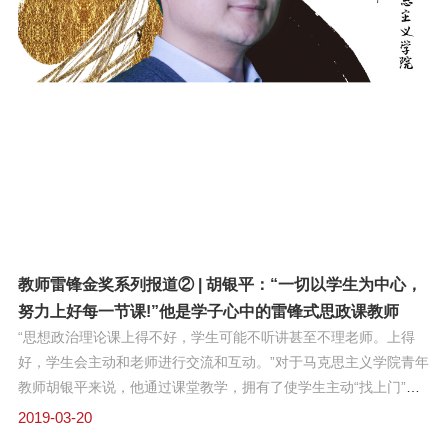
苦，军事技术素质好，以及默默做了不少好事，像是清洗全班又油
又黑的擦炮抹布，为班里的同伴补鞋，他被点名作为优秀典型向全
连作学雷锋经验交流。那是施荣瑜第一次与自己童年英雄雷锋的名
字相联。他清楚记得1963年3月5日，毛主席题词向雷锋同志学习
后，自己在学校小礼堂站着听校长报告雷锋事迹。他觉得雷锋和刘
胡兰，董存瑞，邱少云这些英雄不同，在平凡岗位上做出不平凡的
事迹，这是一位人人可学的英雄。23岁退伍后，他被推荐到中国纺
织大学（东华大学）深造，学习机械制造。施荣瑜毕业后，又获得
留校在教研室做助教的机会。没多久，听说学校辅导员青黄不接，
急需人手。周围的同事都不愿离开教学岗。哪里有需要，就往哪里
去，施荣瑜决定服从组织借调安排。一年后，他因
教师雷锋金奖系列报道② | 胡银平：“一切以学生为中心，
努力上好每一节课!”他是学子心中的雷锋式思政课教师
“思想政治理论课上得不好，学生可能不听讲甚至不理老师。上得
好，学生会主动和老师进行交流和互动。”对于马克思主义学院青年
教师胡银平来说，他通过课堂教学，拥有了使学生主动“找上门”的
魅力。课后有学生找他探讨如何度过大学时光，如何实现人生价
2019-03-20
值；对历史感兴趣的学生与他交流对历史事件的看法；准备考研的