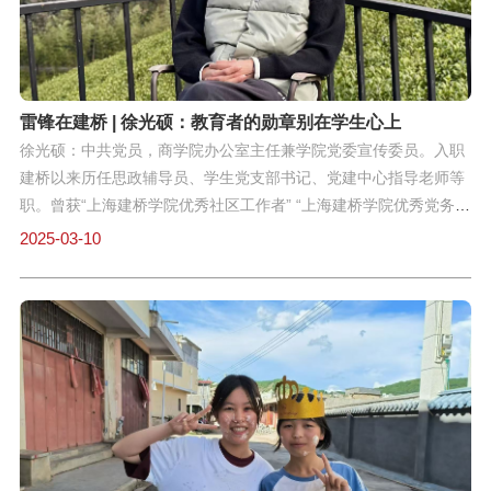
工雷锋奖”，这一次，他没能拗过那些追随他十余年的同事们。“雷
锋奖不仅是对我个人工作的认可，更是对我多年来坚守教育初心、
践行服务理念的肯定。不仅仅是我，这份荣誉属于每一位在平凡岗
位上默默奉献的教职工。”01五十岁，正当拼
雷锋在建桥 | 徐光硕：教育者的勋章别在学生心上
徐光硕：中共党员，商学院办公室主任兼学院党委宣传委员。入职
建桥以来历任思政辅导员、学生党支部书记、党建中心指导老师等
职。曾获“上海建桥学院优秀社区工作者” “上海建桥学院优秀党务工
作者”“上海建桥学院商学院优秀共产党员” “上海建桥学院商学院优
2025-03-10
秀党务工作者”“上海高校毕业生就业工作优秀工作者”等称号。清晨
的阳光洒进上海建桥学院商学院的办公室，徐光硕正伏案整理着新
学期的工作表。桌角的绿萝郁郁葱葱，桌上放着一张泛黄的照片
——那是他父亲穿着旧衬衫站在乡村讲台上的模样。“父亲用40余
年的教学经历告诉我，教育是静待花开的事业。”他笑着说道。今年
36岁的徐光硕，刚刚荣获“雷锋金奖”，他说更愿称自己为“一名普通
的教育工作者”。从乡村讲台到大学校园：父亲的接力棒交给了我
“记得小时候，父亲背的提包里总是装满学生交的作业本，他说‘每
个字都是孩子们的未来’。”徐光硕的眼里闪着亮光。2016年，当乡