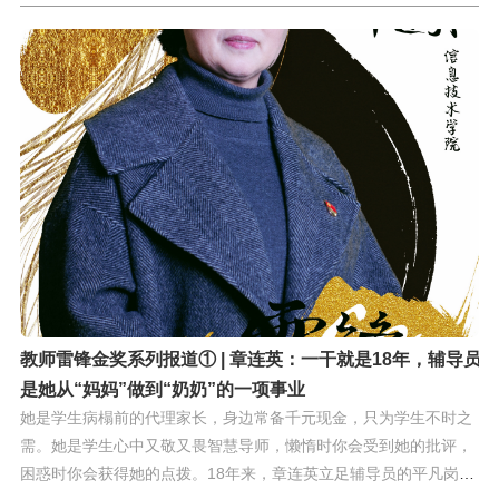
学生常请他帮忙捋一捋考研政治的重点和难点；情感有问题的学生
找他寻求帮助；还有学生向他咨询自己的职业生涯规划。胡银平对
学生的“麻烦”却乐此不疲，无论是刚开始担任辅导员，还是后来担
任思想政治理论课教师，他始终爱岗敬业，干一行，爱一行，钻一
行，以正能量的言行，引导学生扣好人生第一粒扣子。思政工作教
育工作是个良心活不放弃任何一名学生刚进建桥，胡银平担任艺术
设计学院的辅导员，开启了和以往高中历史授课不同，凡事都需要
操心的“保姆式”工作模式。首届学生，胡银平所带的是广告、动漫
两个专业的专科班，艺术类专科学生学习习惯和自我约束力相对较
差，学生一松懈往往就可能因挂科而无法毕业。面对150多名学
生，胡银平不想放弃任何一名。他相信辅导员只要能尽心尽责，让
学生自己思想上重视起来，一定能端正学习态度，通过课程考试。
亲其师，
教师雷锋金奖系列报道① | 章连英：一干就是18年，辅导员
是她从“妈妈”做到“奶奶”的一项事业
她是学生病榻前的代理家长，身边常备千元现金，只为学生不时之
需。她是学生心中又敬又畏智慧导师，懒惰时你会受到她的批评，
困惑时你会获得她的点拨。18年来，章连英立足辅导员的平凡岗