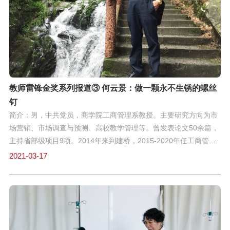
获2019—2020学年度国家奖学金的优秀本专科学生中脱颖而出，
成为100名国家奖学金获奖学生的优秀代表之一……我想站起来上
下楼梯，走完不足20级的台阶，对于普通人来说，不到1分钟时
间。多一级、少一级，没有很大差别。但对拄着双拐才能行走的陈
光耀来说，每一级台阶都需要计量。求学期间，碰到学校实在无法
安排至一楼的课程，陈光耀总要预估
教师雷锋金奖系列报道③ 何云景：做一颗永不生锈的螺丝
钉
简介：男，中共党员，商学院工商管理系教授。主要研究方向为市
场营销、市场调查与预测、高校教学管理等。曾发表论文50余篇，
主持省部级项目9项。2014年来到建桥，2015-2020年任工商管理
系主任，2020年获教师雷锋金奖。“一个人的生命是应该这样度过
2021-03-17
的：当他回首往事的时候，不因虚度年华而悔恨，也不因碌碌无为
而羞耻。” 从太原科技大学退休之后，何云景来到了上海建桥学
院。“刚来建桥的时候，看到雷锋像顿时就感到十分亲切，我们这代
人就是从学雷锋过来的。”在了解到校训及育人理念后，何云景认为
自己来到了对的地方。挤劲钻劲，钉子精神“关于雷锋，我最欣赏他