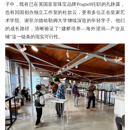
子中，既有已在英国皇室珠宝品牌
Pragnell
任职的孔静露，
也有回国创办独立工作室的杜歆云，更有多位正在皇家艺
术学院、谢菲尔德哈勒姆大学继续深造的年轻学子。他们
的成长路径，清晰验证了
“
建桥培养
—
海外浸润
—
产业反
哺
”
这一链条的现实可行性。