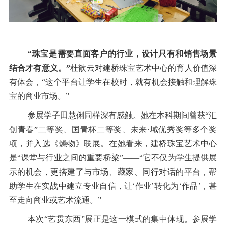
“
珠宝是需要直面客户的行业，设计只有和销售场景
结合才有意义。
”
杜歆云对建桥珠宝艺术中心的育人价值深
有体会，
“
这个平台让学生在校时，就有机会接触和理解珠
宝的商业市场。
”
参展学子田慧俐同样深有感触。她在本科期间曾获
“
汇
创青春
”
二等奖、国青杯二等奖、未来
·
域优秀奖等多个奖
项，并入选《燥物》联展。在她看来，建桥珠宝艺术中心
是
“
课堂与行业之间的重要桥梁
”——“
它不仅为学生提供展
示的机会，更搭建了与市场、藏家、同行对话的平台，帮
助学生在实战中建立专业自信，让
‘
作业
’
转化为
‘
作品
’
，甚
至走向商业或艺术流通。
”
本次
“
艺贯东西
”
展正是这一模式的集中体现。参展学