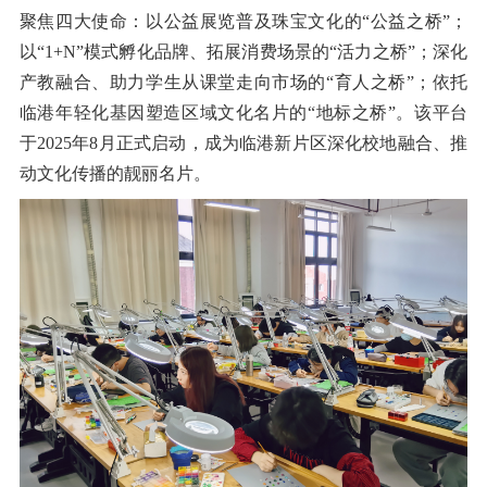
聚焦四大使命：以公益展览普及珠宝文化的
“
公益之桥
”
；
以
“1+N”
模式孵化品牌、拓展消费场景的
“
活力之桥
”
；深化
产教融合、助力学生从课堂走向市场的
“
育人之桥
”
；依托
临港年轻化基因塑造区域文化名片的
“
地标之桥
”
。该平台
于
2025
年
8
月正式启动，成为临港新片区深化校地融合、推
动文化传播的靓丽名片。