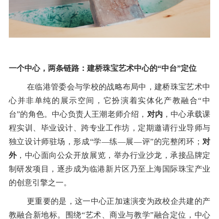
一个中心，两条链路：建桥珠宝艺术中心的
“
中台
”
定位
在临港管委会与学校的战略布局中，建桥珠宝艺术中
心并非单纯的展示空间，它扮演着实体化产教融合
“
中
台
”
的角色。中心负责人王潮老师介绍，
对内
，中心承载课
程实训、毕业设计、跨专业工作坊，定期邀请行业导师与
独立设计师驻场，形成
“
学
—
练
—
展
—
评
”
的完整闭环；
对
外
，中心面向公众开放展览，举办行业沙龙，承接品牌定
制研发项目，逐步成为临港新片区乃至上海国际珠宝产业
的创意引擎之一。
更重要的是，这一中心正加速演变为政校企共建的产
教融合新地标。围绕
“
艺术、商业与教学
”
融合定位，中心