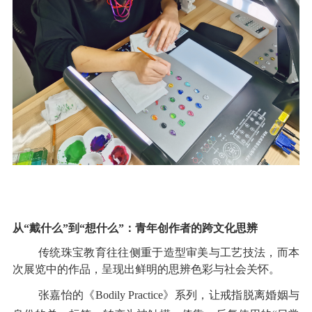
从
“
戴什么
”
到
“
想什么
”
：青年创作者的跨文化思辨
传统珠宝教育往往侧重于造型审美与工艺技法，而本
次展览中的作品，呈现出鲜明的思辨色彩与社会关怀。
张嘉怡的《
Bodily Practice
》系列，让戒指脱离婚姻与