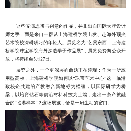
这些充满思辨与创意的作品，并非出自国际大牌设计
师之手，而是来自一群从上海建桥学院出发、赴海外顶尖
艺术院校深耕研习的年轻人。展览名为
“
艺贯东西丨上海建
桥学院珠宝学院海外深造学子作品展
”
，展览免费向公众开
放
，将持续至
5
月
27
日。
展览之外，一个更深层的命题正在浮现：作为一所应
用型高校，上海建桥学院如何以“珠宝艺术中心”这一临港
政校企共建的产教融合新地标为枢纽，以国际研学为桥
梁，以培育钻石等前沿材料科技为土壤，走出一条产教融
合的
“
临港样本
”
？这场展览，恰是一扇生动的窗口。