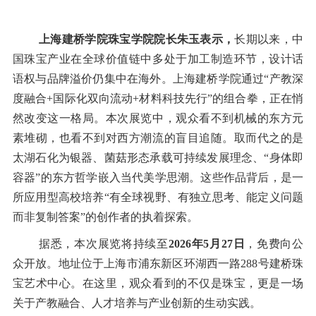
上海建桥学院珠宝学院院长朱玉表示，
长期以来，中
国珠宝产业在全球价值链中多处于加工制造环节，设计话
语权与品牌溢价仍集中在海外。上海建桥学院通过
“
产教深
度融合
+
国际化双向流动
+
材料科技先行
”
的组合拳，正在悄
然改变这一格局。本次展览中，观众看不到机械的东方元
素堆砌，也看不到对西方潮流的盲目追随。取而代之的是
太湖石化为银器、菌菇形态承载可持续发展理念、
“
身体即
容器
”
的东方哲学嵌入当代美学思潮。这些作品背后，是一
所应用型高校培养
“
有全球视野、有独立思考、能定义问题
而非复制答案
”
的创作者的执着探索。
据悉，本次展览将持续至
2026
年
5
月
27
日
，免费向公
众开放。地址位于上海市浦东新区环湖西一路
288
号建桥珠
宝艺术中心。在这里，观众看到的不仅是珠宝，更是一场
关于产教融合、人才培养与产业创新的生动实践。