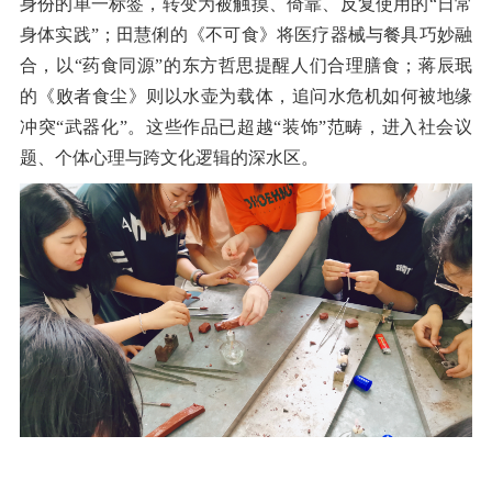
身份的单一标签，转变为被触摸、倚靠、反复使用的
“
日常
身体实践
”
；田慧俐的《不可食》将医疗器械与餐具巧妙融
合，以
“
药食同源
”
的东方哲思提醒人们合理膳食；蒋辰珉
的《败者食尘》则以水壶为载体，追问水危机如何被地缘
冲突
“
武器化
”
。这些作品已超越
“
装饰
”
范畴，进入社会议
题、个体心理与跨文化逻辑的深水区。