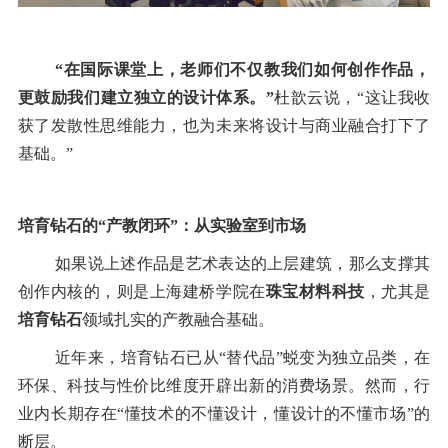
“
在国际课堂上，老师们不仅教我们如何创作作品，
更鼓励我们建立独立的设计体系。
”
杜歆云说，
“
这让我收
获了发散性思维能力，也为未来将设计与商业融合打下了
基础。
”
培育钻石的
“
产教闭环
”
：从实验室到市场
如果说上述作品是艺术表达的上层建筑，那么支撑其
创作内核的，则是上海建桥学院在
珠宝材料科技
，尤其是
培育钻石
领域扎实的产教融合基础。
近年来，培育钻石已从
“
替代品
”
蜕变为独立品类，在
环保、科技与性价比维度开辟出新的消费场景。然而，行
业内长期存在
“
懂技术的不懂设计，懂设计的不懂市场
”
的
断层。