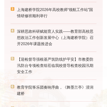
3
上海建桥学院2026年高校教师“领航工作站”国
情研修班顺利举行
4
深耕思政科研赋能育人实践——教育部高校思
想政治工作创新发展中心（上海建桥学院）召
开2026年课题推进会
5
【迎检督导强根基严筑防线护平安】市教委防
汛防台专项检查组莅临我校督导检查校园汛期
安全工作
6
教育学院筝乐团奏响序曲，《舞墨兰亭》浸润
建桥