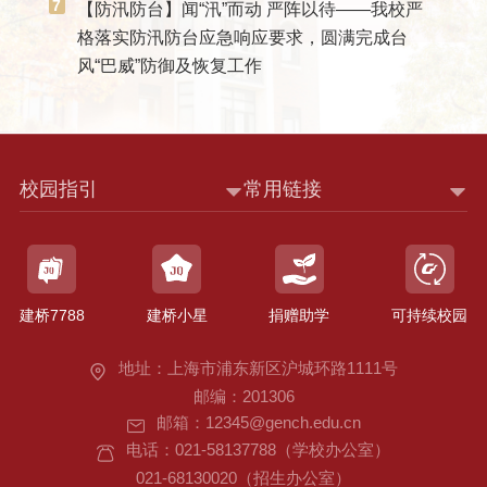
7
【防汛防台】闻“汛”而动 严阵以待——我校严
格落实防汛防台应急响应要求，圆满完成台
风“巴威”防御及恢复工作
校园指引
常用链接
建桥7788
建桥小星
捐赠助学
可持续校园
地址：上海市浦东新区沪城环路1111号
邮编：201306
邮箱：12345@gench.edu.cn
电话：021-58137788（学校办公室）
021-68130020（招生办公室）