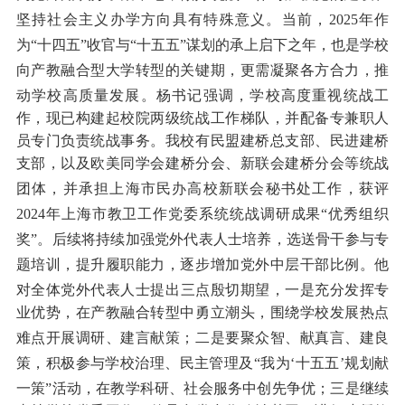
坚持社会主义办学方向具有特殊意义。当前，
2025年作
为“十四五”收官与“十五五”谋划的承上启下之年，也是学校
向产教融合型大学转型的关键期，更需凝聚各方合力，推
动学校高质量发展。
杨
书记强调，学校高度重视统战工
作，现已构建起校院两级统战工作梯队，并配备专兼职人
员专门负责统战事务。我校
有民盟建桥总支部、民进建桥
支部，
以及
欧美同学会建桥分会、新联会建桥
分会
等统战
团体，
并
承担上海市民办高校新联会秘书处工作，获评
2024年上海市教卫工作党委系统统战调研成果“优秀组织
奖”。后续将持续加强党外代表人士培养，选送骨干参与专
题培训，提升履职能力，逐步增加党外中层干部比例。他
对全体党外代表人士提出
三点
殷切期望，
一是
充分发挥专
业优势，在产教融合转型中勇立潮头，围绕学校发展热点
难点开展调研、建言献策；
二是
要聚众智、献真言、建良
策，积极参与学校治理、民主管理及
“我为‘十五五’规划献
一策”活动，在教学科研、社会服务中创先争优；
三是
继续