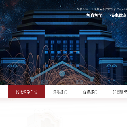
学校全称：上海建桥学院有限责任公司
教育教学
招生就业
院
其他教学单位
党委部门
合署部门
群团组