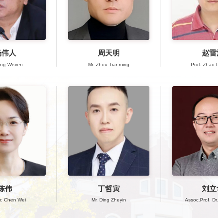
杨伟人
周天明
赵雷
ang Weiren
Mr. Zhou Tianming
Prof. Zhao 
陈伟
丁哲寅
刘立
Dr. Chen Wei
Mr. Ding Zheyin
Assoc.Prof. Dr