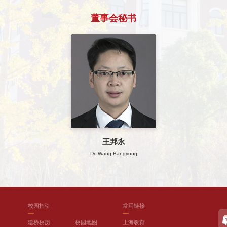
董事会秘书
王邦永
Dr. Wang Bangyong
校园指引
常用链接
建桥校历
校园地图
上海教育