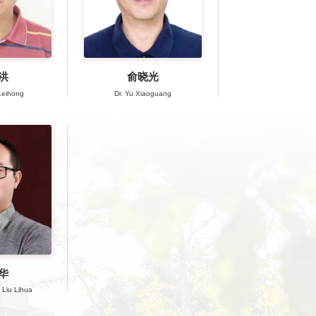
洪
俞晓光
Leihong
Dr. Yu Xiaoguang
华
. Liu Lihua