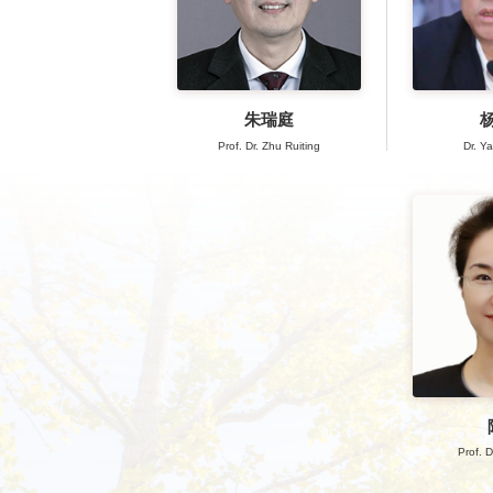
朱瑞庭
Prof. Dr. Zhu Ruiting
Dr. Y
Prof. 