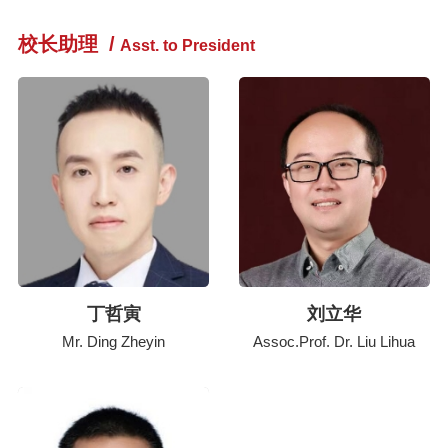
校长助理
/
Asst. to President
丁哲寅
刘立华
Mr. Ding Zheyin
Assoc.Prof. Dr. Liu Lihua