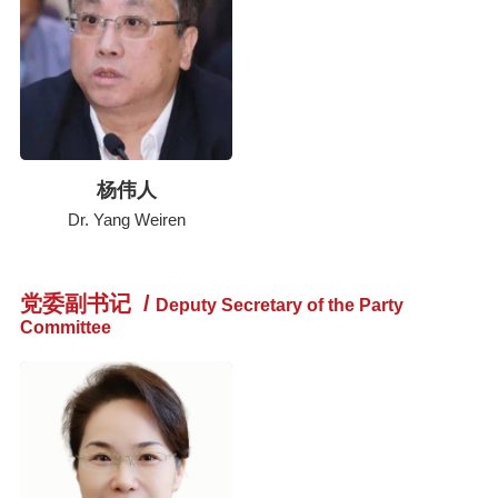
杨伟人
Dr. Yang Weiren
党委副书记
/
Deputy Secretary of the Party
Committee