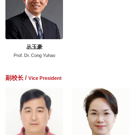
丛玉豪
Prof. Dr. Cong Yuhao
副校长
/
Vice President