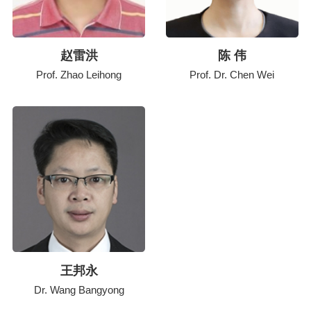
赵雷洪
陈 伟
Prof. Zhao Leihong
Prof. Dr. Chen Wei
王邦永
Dr. Wang Bangyong