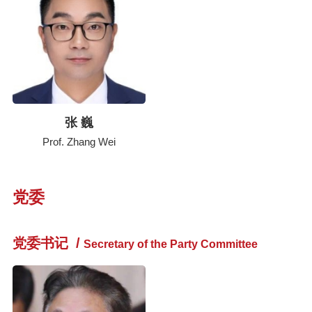
张 巍
Prof. Zhang Wei
党委
党委书记
/
Secretary of the Party Committee