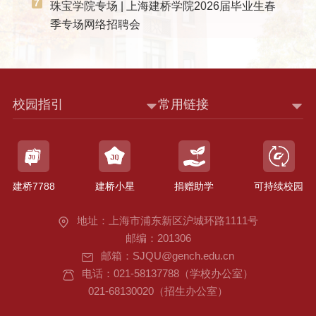
7
珠宝学院专场 | 上海建桥学院2026届毕业生春
季专场网络招聘会
校园指引
常用链接
建桥7788
建桥小星
捐赠助学
可持续校园
地址：上海市浦东新区沪城环路1111号
邮编：201306
邮箱：SJQU@gench.edu.cn
电话：021-58137788（学校办公室）
021-68130020（招生办公室）